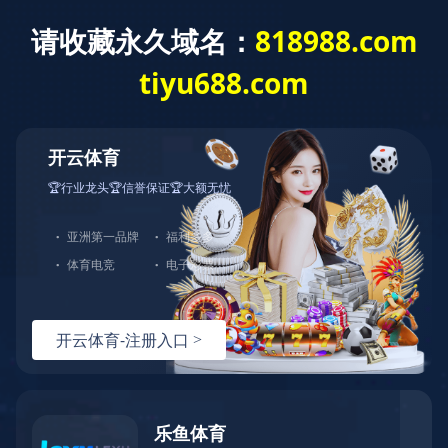
拆解设备
环保设备
拆解后处理设
备
关于


行业资讯
服务